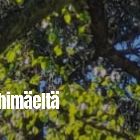
ihimäeltä