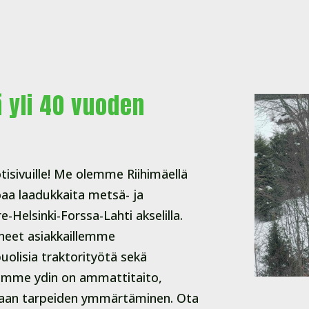
 yli 40 vuoden
tisivuille! Me olemme Riihimäellä
oaa laadukkaita metsä- ja
-Helsinki-Forssa-Lahti akselilla.
neet asiakkaillemme
olisia traktorityötä sekä
ksemme ydin on ammattitaito,
kaan tarpeiden ymmärtäminen. Ota