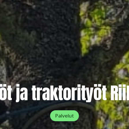
t ja traktorityöt Ri
Palvelut