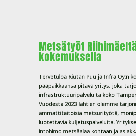
Metsätyöt Riihimäeltä
kokemuksella
Tervetuloa Riutan Puu ja Infra Oy:n ko
pääpaikkaansa pitävä yritys, joka tarj
infrastruktuuripalveluita koko Tampere
Vuodesta 2023 lähtien olemme tarjon
ammattitaitoisia metsurityötä, monipu
luotettavia kuljetuspalveluita. Yrity
intohimo metsäalaa kohtaan ja asiak