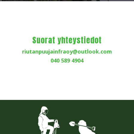
Suorat yhteystiedot
riutanpuujainfraoy@outlook.com
040 589 4904